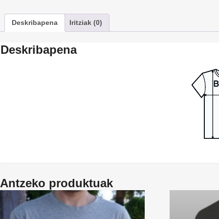
Deskribapena
Iritziak (0)
Deskribapena
Antzeko produktuak