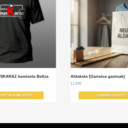
SKARAZ kamiseta Beltza
Aldaketa (Garraioa gastuak)
11,00
€
Produktu
UKTUA AUKERATU
SASKIRA GEHITU
honek
aldaera
anitz
ditu.
Aukera
produktu