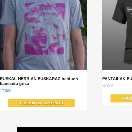
EUSKAL HERRIAN EUSKARAZ helduen
PANTAILAK EU
kamiseta grisa
10,00
€
17,00
€
Produktu
PROD
PRODUKTUA AUKERATU
honek
aldaera
anitz
ditu.
Aukera