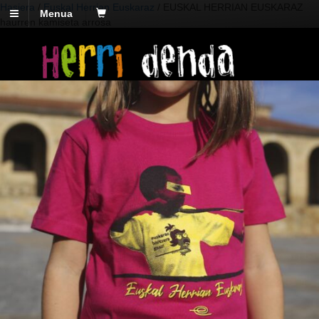
Hasiera
/
Euskal Herrian Euskaraz
/ EUSKAL HERRIAN EUSKARAZ
Menua
haurren kamiseta arrosa