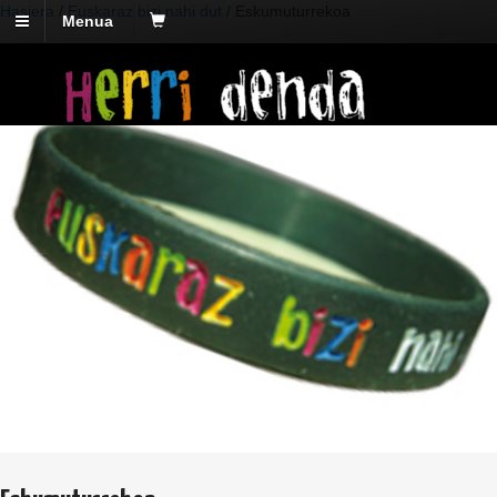
Hasiera
/
Euskaraz bizi nahi dut
/ Eskumuturrekoa
Menua