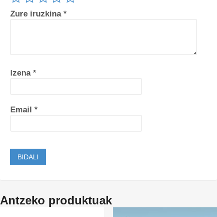
Zure iruzkina
*
Izena
*
Email
*
Antzeko produktuak