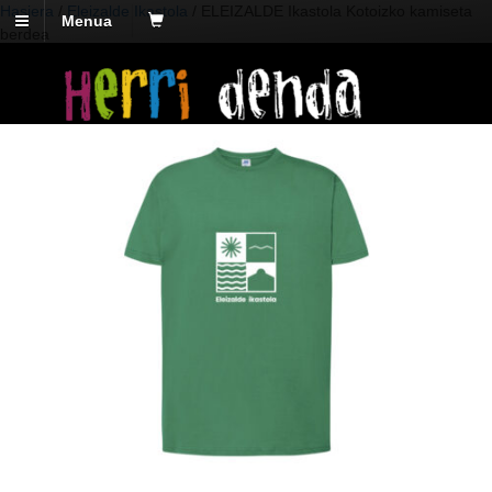
Hasiera
/
Eleizalde Ikastola
/ ELEIZALDE Ikastola Kotoizko kamiseta
Menua
berdea