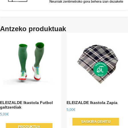
Antzeko produktuak
ELEIZALDE Ikastola Futbol
ELEIZALDE Ikastola Zapia
galtzerdiak
5,00
€
5,00
€
Produktu
SASKIRA GEHITU
PRODUKTUA
honek