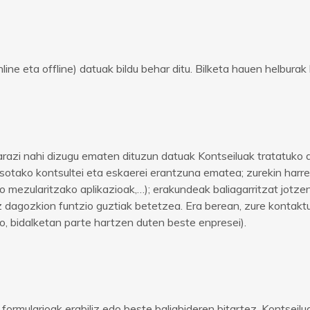
ine eta offline) datuak bildu behar ditu. Bilketa hauen helburak
azi nahi dizugu ematen dituzun datuak Kontseiluak tratatuko
sotako kontsultei eta eskaerei erantzuna ematea; zurekin harre
o mezularitzako aplikazioak,…); erakundeak baliagarritzat jotze
z dagozkion funtzio guztiak betetzea. Era berean, zure kontakt
, bidalketan parte hartzen duten beste enpresei).
formularioak erabiliz edo beste baliabideren bitartez, Kontseil