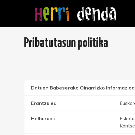
Pribatutasun politika
Datuen Babeserako Oinarrizko Informazioa
Erantzulea
Euskar
Helburuak
Eskatu
Kontsei