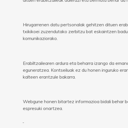
Hirugarrenen datu pertsonalak gehitzen dituen erabi
txikikoei zuzendutako zerbitzu bat eskaintzen badu
komunikaziorako.
Erabiltzailearen ardura eta beharra izango da em
eguneratzea. Kontseiluak ez du honen inguruko eran
kalteen erantzule bakarra.
Webgune honen bitartez informazioa bidali behar ba
espresuki onartzea.