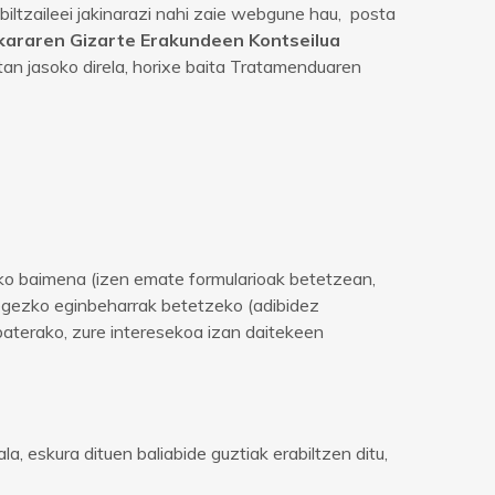
tzaileei jakinarazi nahi zaie webgune hau, posta
kararen Gizarte Erakundeen Kontseilua
an jasoko direla, horixe baita Tratamenduaren
ako baimena (izen emate formularioak betetzean,
egezko eginbeharrak betetzeko (adibidez
baterako, zure interesekoa izan daitekeen
, eskura dituen baliabide guztiak erabiltzen ditu,