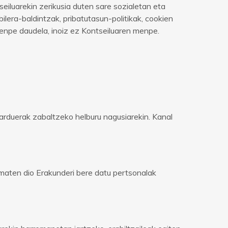
luarekin zerikusia duten sare sozialetan eta
lera-baldintzak, pribatutasun-politikak, cookien
enpe daudela, inoiz ez Kontseiluaren menpe.
jarduerak zabaltzeko helburu nagusiarekin. Kanal
 ematen dio Erakunderi bere datu pertsonalak