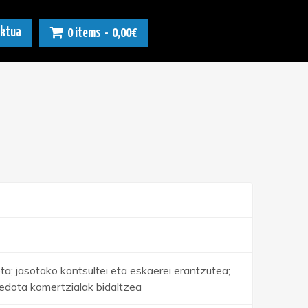
ktua
0 items
0,00€
 jasotako kontsultei eta eskaerei erantzutea;
 edota komertzialak bidaltzea