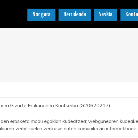
Nor gara
Herridenda
Saskia
Konta
aren Gizarte Erakundeen Kontseilua (G20620217)
 den erosketa modu egokian kudeatzea; webgunearen kudeaketa;
luaren zerbitzuekin zerikusia duten komunikazio informatiboak