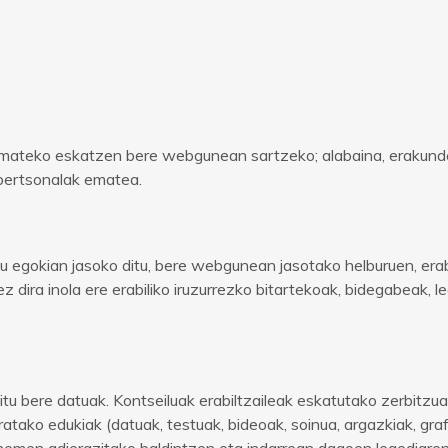
k emateko eskatzen bere webgunean sartzeko; alabaina, erakund
 pertsonalak ematea.
egokian jasoko ditu, bere webgunean jasotako helburuen, erabi
z dira inola ere erabiliko iruzurrezko bitartekoak, bidegabeak, 
tu bere datuak. Kontseiluak erabiltzaileak eskatutako zerbitz
ako edukiak (datuak, testuak, bideoak, soinua, argazkiak, gra
 hemen adierazitako baldintzen eta indarrean dagoen legediaren