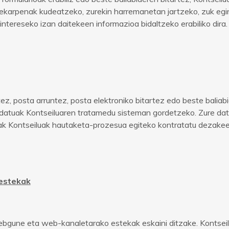
ko ekarpenak kudeatzeko, zurekin harremanetan jartzeko, zuk eg
 intereseko izan daitekeen informazioa bidaltzeko erabiliko dira
, posta arruntez, posta elektroniko bitartez edo beste baliabid
 datuak Kontseiluaren tratamedu sisteman gordetzeko. Zure dat
tuak Kontseiluak hautaketa-prozesua egiteko kontratatu dezake
 estekak
gune eta web-kanaletarako estekak eskaini ditzake. Kontseil