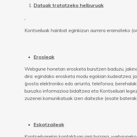
Datuak tratatzeko helburuak
Kontseiluak hainbat eginkizun aurrera eramateko (onl
Erosleak
Webgune honetan erosketa burutzen baduzu, jakinar
dira: egindako erosketa modu egokian kudeatzea; ja
(posta elektroniko edo arrunta, telefonoa, berehalak
buruzko informazioa bidaltzea eta Kontseiluari lege
zuzenei komunikatuak izen daitezke (esate baterako
Eskatzaileak
Kontseiluarekin kontaktuan jarri bazara, webguneko 