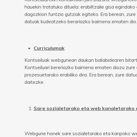
hauekin tratatuko dituela: erabiltzaile gisa eginda
dagozkion funtzio gutziak egiteko. Era berean, zure
datuak kudeatzeko berariazko baimena ematen dio.
Curriculumak
Kontseiluak webgunean daukan baliabidearen bitartez
Kontseiluari bereriazko baimena ematen diozu zure
prozesuetarako erabiliko dira. Era berean, zure da
daitezke.
Sare sozialetarako eta web kanaletarako
Webgune honek sare sozialetarako eta kanpoko web