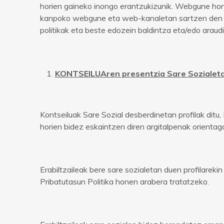
horien gaineko inongo erantzukizunik. Webgune hon
kanpoko webgune eta web-kanaletan sartzen den erabi
politikak eta beste edozein baldintza eta/edo arau
KONTSEILUAren presentzia Sare Sozialet
Kontseiluak Sare Sozial desberdinetan profilak ditu
horien bidez eskaintzen diren argitalpenak orientaga
Erabiltzaileak bere sare sozialetan duen profilarek
Pribatutasun Politika honen arabera tratatzeko.