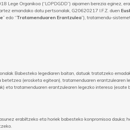
18 Lege Organikoa (“LOPDGDD”) aipamen berezia eginez, erabil
itartez emandako datu pertsonalak, G20620217 I.F.Z. duen
Eus
de
” edo “
Tratamenduaren Erantzulea
”), tratamendu-sistemet
rtsonalak Babesteko legediaren baitan, datuak tratatzeko emad
a betetzea (erosketa egitean), tratamenduaren erantzulearen l
ak) eta tratamenduaren erantzulearen legezko interesa (esate 
asunez erabiltzeko eta horiek babesteko konpromisoa dauka; hala
tzeko.