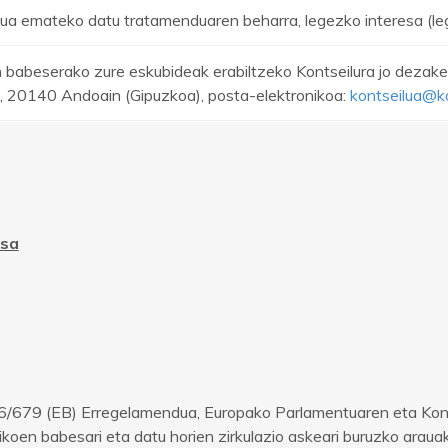
ua emateko datu tratamenduaren beharra, legezko interesa (legi
 babeserako zure eskubideak erabiltzeko Kontseilura jo dezakez
, 20140 Andoain (Gipuzkoa), posta-elektronikoa:
kontseilua@ko
esa
/679 (EB) Erregelamendua, Europako Parlamentuaren eta Konts
koen babesari eta datu horien zirkulazio askeari buruzko arau