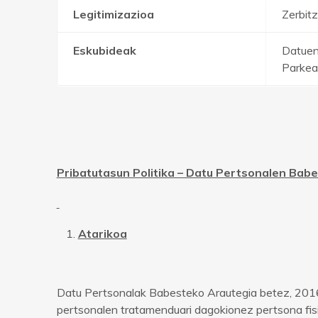
Legitimizazioa
Zerbitz
Eskubideak
Datuen
Parkea
Pribatutasun Politika – Datu Pertsonalen Bab
Atarikoa
Datu Pertsonalak Babesteko Arautegia betez, 2016
pertsonalen tratamenduari dagokionez pertsona fisi