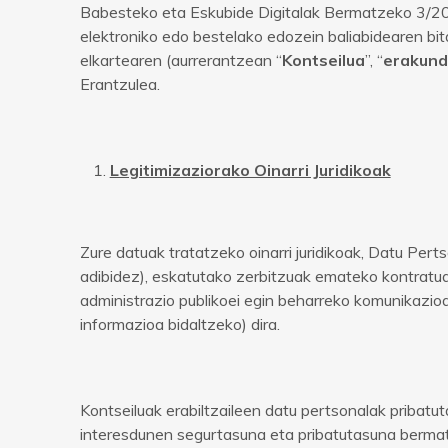
Babesteko eta Eskubide Digitalak Bermatzeko 3/20
elektroniko edo bestelako edozein baliabidearen b
elkartearen (aurrerantzean “
Kontseilua
”, “
erakun
Erantzulea.
Legitimizaziorako Oinarri Juridikoak
Zure datuak tratatzeko oinarri juridikoak, Datu Pe
adibidez), eskatutako zerbitzuak emateko kontratu
administrazio publikoei egin beharreko komunikazio
informazioa bidaltzeko) dira.
Kontseiluak erabiltzaileen datu pertsonalak pribatut
interesdunen segurtasuna eta pribatutasuna berma