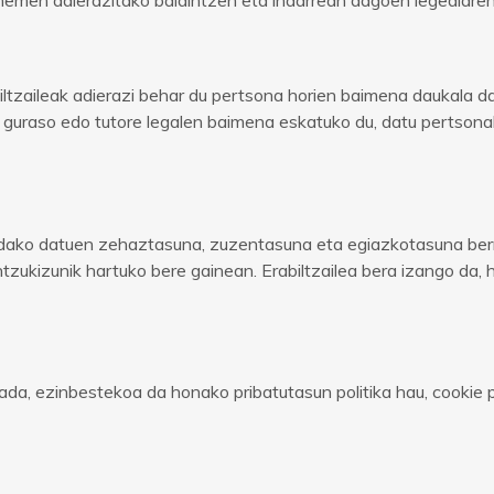
ltzaileak adierazi behar du pertsona horien baimena daukala da
 guraso edo tutore legalen baimena eskatuko du, datu pertsonal
andako datuen zehaztasuna, zuzentasuna eta egiazkotasuna ber
tzukizunik hartuko bere gainean. Erabiltzailea bera izango da,
da, ezinbestekoa da honako pribatutasun politika hau, cookie 