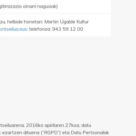
timizazio oinarri nagusiak)
u, helbide honetan: Martin Ugalde Kultur
ntseilua.eus
; telefonoa: 943 59 12 00
eiluarena, 2016ko apirilaren 27koa, datu
ak ezartzen dituena (“RGPD”) eta Datu Pertsonalak