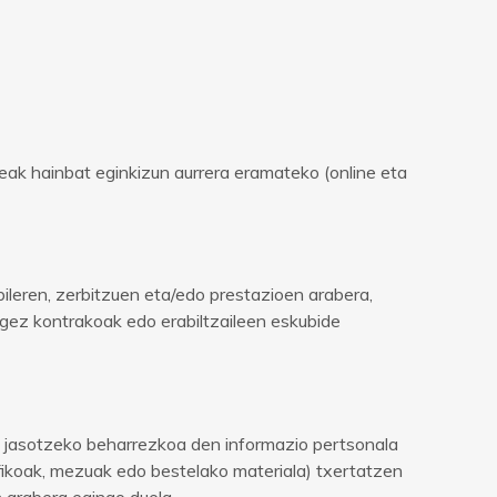
eak hainbat eginkizun aurrera eramateko (online eta
leren, zerbitzuen eta/edo prestazioen arabera,
legez kontrakoak edo erabiltzaileen eskubide
ua jasotzeko beharrezkoa den informazio pertsonala
fikoak, mezuak edo bestelako materiala) txertatzen
 arabera egingo duela.