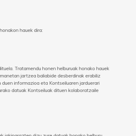
 honakon hauek dira:
 dituela. Tratamendu honen helburuak honako hauek
manetan jartzea baliabide desberdinak erabiliz
n duen informazioa eta Kontseiluaren jarduerari
urako datuak Kontseiluak dituen kolaboratzaile
uak jakinarazten dizu zure datuak honako helburu