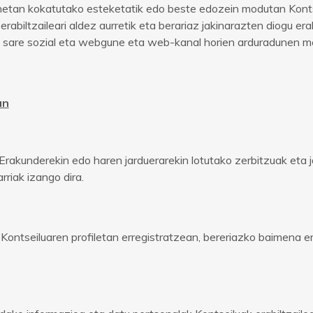
etan kokatutako esteketatik edo beste edozein modutan Kontsei
ltzaileari aldez aurretik eta berariaz jakinarazten diogu erabi
di sare sozial eta webgune eta web-kanal horien arduradunen m
an
, Erakunderekin edo haren jarduerarekin lotutako zerbitzuak eta 
rriak izango dira.
in Kontseiluaren profiletan erregistratzean, bereriazko baimena