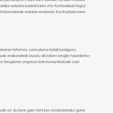
indako eskaria kudeatzeko eta Kontseiluari legez
. Interesdunak eskaria ematean Kontseiluari bere
earen bitartez curriculuma bidali badiguzu,
uak erakundeak burutu ditzaken langile hautaketa-
en hirugarren enpresa bati komunikatuak izan
uak ez du bere gain hartzen estekatutako gune