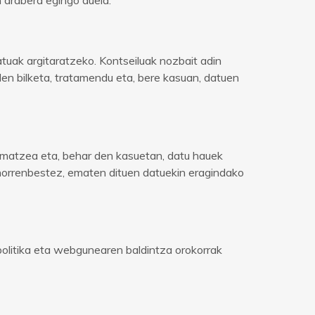
tuak argitaratzeko. Kontseiluak nozbait adin
en bilketa, tratamendu eta, bere kasuan, datuen
matzea eta, behar den kasuetan, datu hauek
 horrenbestez, ematen dituen datuekin eragindako
politika eta webgunearen baldintza orokorrak