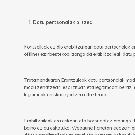
Datu pertsonalak biltzea
Kontseiluak ez dio erabiltzaileari datu pertsonala
offline) ezinbestekoa izango da erabiltzaileak datu
Tratamenduaren Erantzuleak datu pertsonalak modu 
modu zehatzean, esplizituan eta legitimoan; beraz, e
legitimoak arriskuan jartzen dituztenak.
Erabiltzaileak era askean eta borondatez emango di
baino ez du eskatuko. Webgune honetan edozein erat
dituen erabiltzaileak adierazi eta bermatu behar du