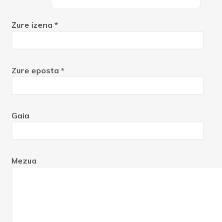
Zure izena *
Zure eposta *
Gaia
Mezua