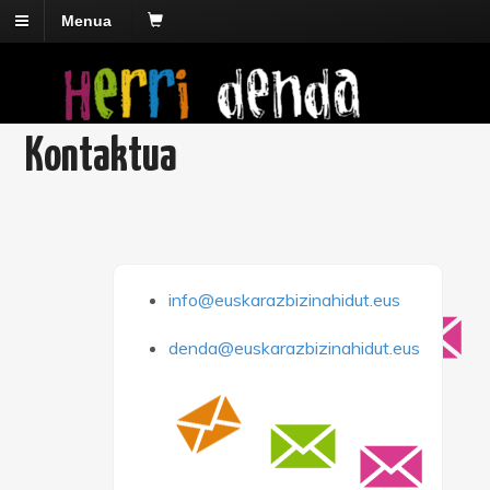
Menua
Kontaktua
info@euskarazbizinahidut.eus
denda@euskarazbizinahidut.eus