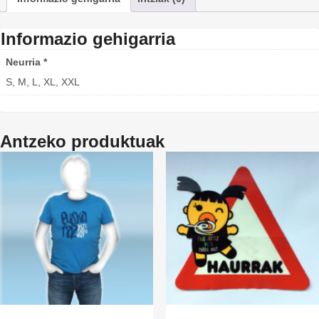
Informazio gehigarria
Neurria *
S, M, L, XL, XXL
Antzeko produktuak