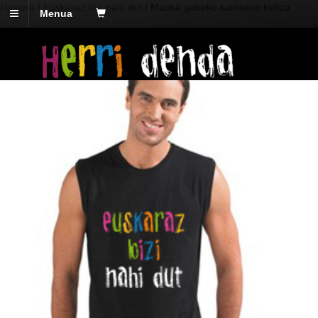
Hasiera
/
Euskaraz bizi nahi dut
/ Mauka gabeko kamiseta beltza
Menua