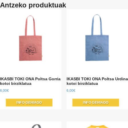
Antzeko produktuak
IKASBI TOKI ONA Poltsa Gorria
IKASBI TOKI ONA Poltsa Urdina
kotoi birziklatua
kotoi birziklatua
6,00
€
6,00
€
INFO GEHIAGO
INFO GEHIAGO