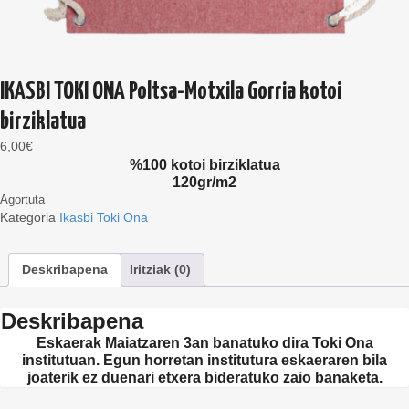
IKASBI TOKI ONA Poltsa-Motxila Gorria kotoi
birziklatua
6,00
€
%100 kotoi birziklatua
120gr/m2
Agortuta
Kategoria
Ikasbi Toki Ona
Deskribapena
Iritziak (0)
Deskribapena
Eskaerak Maiatzaren 3an banatuko dira Toki Ona
institutuan. Egun horretan institutura eskaeraren bila
joaterik ez duenari etxera bideratuko zaio banaketa.