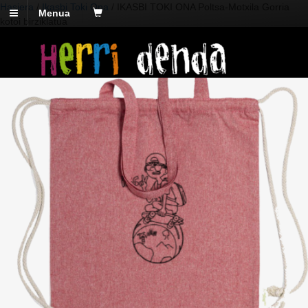
Hasiera
/
Ikasbi Toki Ona
/ IKASBI TOKI ONA Poltsa-Motxila Gorria
Menua
kotoi birziklatua