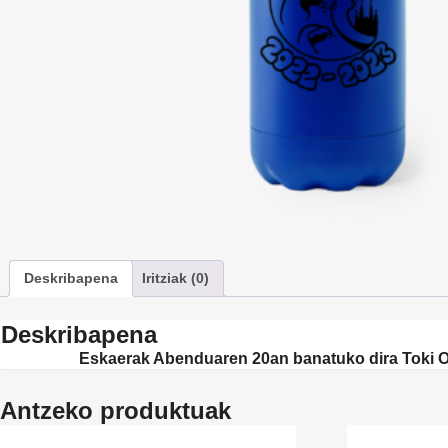
Deskribapena
Iritziak (0)
Deskribapena
Eskaerak Abenduaren 20an banatuko dira Toki Ona 
Antzeko produktuak