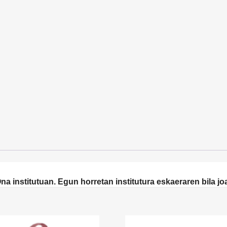
institutuan. Egun horretan institutura eskaeraren bila joa