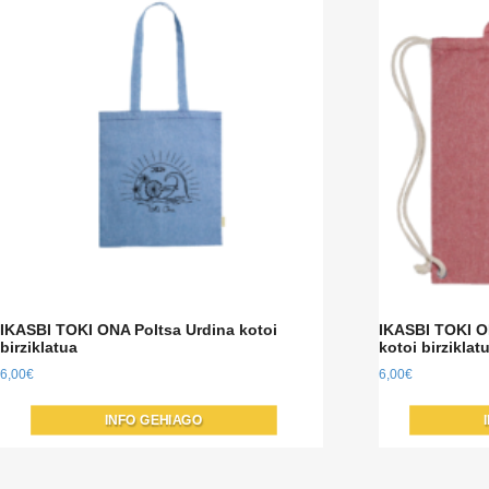
IKASBI TOKI ONA Poltsa Urdina kotoi
IKASBI TOKI O
birziklatua
kotoi birziklat
6,00
€
6,00
€
INFO GEHIAGO