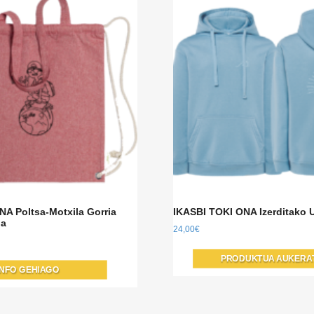
NA Poltsa-Motxila Gorria
IKASBI TOKI ONA Izerditako U
ua
24,00
€
PRODUKTUA AUKERA
INFO GEHIAGO