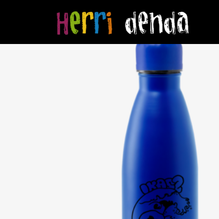
Hasiera
/
Ikasbi Toki Ona
/ IKASBI TOKI ONA botila urdina