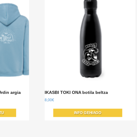
rdin argia
IKASBI TOKI ONA botila beltza
8,00
€
Produktu
TU
INFO GEHIAGO
honek
aldaera
anitz
ditu.