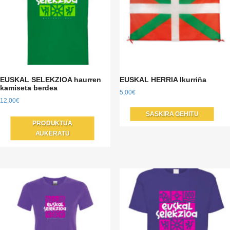
EUSKAL SELEKZIOA haurren
EUSKAL HERRIA Ikurriña
kamiseta berdea
5,00
€
12,00
€
Produktu
SASKIRA GEHITU
PRODUKTUA
honek
AUKERATU
aldaera
anitz
ditu.
Aukera
produktu
orrialdean
hautatu
behar
da.