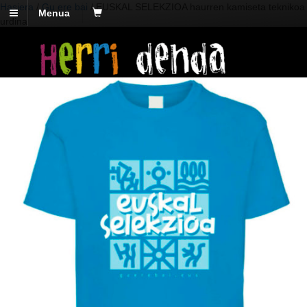
Hasiera
/
Gu ere bai
/ EUSKAL SELEKZIOA haurren kamiseta teknikoa
Menua
urdina