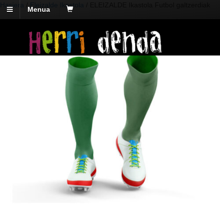
Hasiera
/
Eleizalde Ikastola
/ ELEIZALDE Ikastola Futbol galtzerdiak
Menua