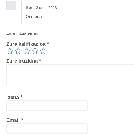
Iker
–
3 urria, 2023
Oso ona
Zure iritzia eman
Zure kalifikazioa
*
Zure iruzkina
*
Izena
*
Email
*