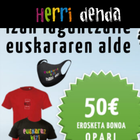
Hasiera
/
Euskaraz bizi nahi dut
/ 50€-ko Bono-laguntza