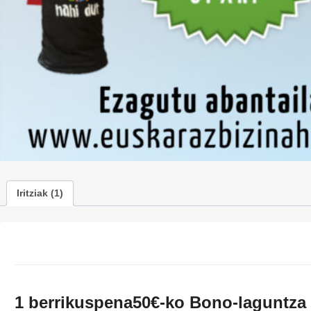
Iritziak (1)
1 berrikuspena
50€-ko Bono-laguntza