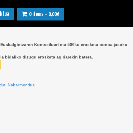
ktua
0 items
0,00€
i
1
)
Euskalgintzaren Kontseiluari eta 50€ko erosketa bonoa jasoko
ia bidaliko dizugu erosketa agiriarekin batera.
dut
,
Nabarmendua