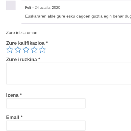
Feli
–
24 uztaila, 2020
Euskararen alde gure esku dagoen guztia egin behar dug
Zure iritzia eman
Zure kalifikazioa
*
Zure iruzkina
*
Izena
*
Email
*