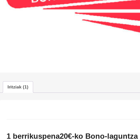
Iritziak (1)
1 berrikuspena
20€-ko Bono-laguntza 