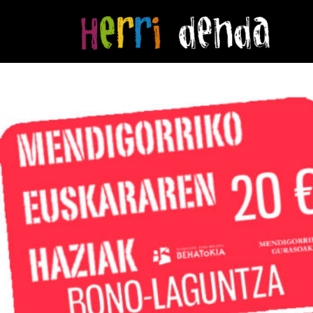
Hasiera
/
Mendigorriko euskararen haziak
/ 20€-ko Bono-laguntza Men