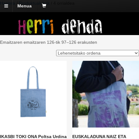
Hasiera
/
Produktuak bak
/ 4 orrialdea
Menua
Produktuak bak
Emaitzaren emaitzaren 126-tik 97–126 erakusten
IKASBI TOKI ONA Poltsa Urdina
EUSKALADUNA NAIZ ETA