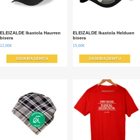
ELEIZALDE Ikastola Haurren
ELEIZALDE Ikastola Helduen
bisera
bisera
12,00
€
15,00
€
SASKIRA GEHITU
SASKIRA GEHITU