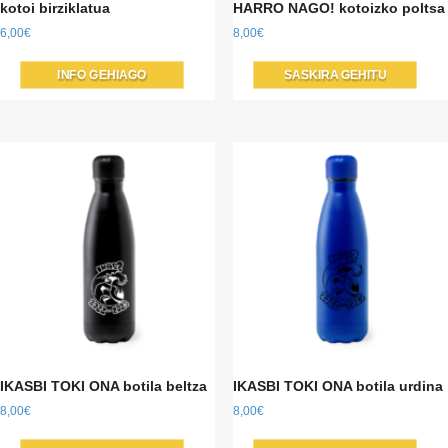
kotoi birziklatua
HARRO NAGO! kotoizko poltsa
6,00
€
8,00
€
INFO GEHIAGO
SASKIRA GEHITU
IKASBI TOKI ONA botila beltza
IKASBI TOKI ONA botila urdina
8,00
€
8,00
€